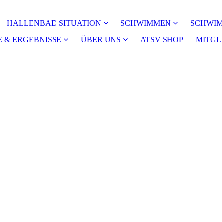
HALLENBAD SITUATION
SCHWIMMEN
SCHWI
 & ERGEBNISSE
ÜBER UNS
ATSV SHOP
MITGL