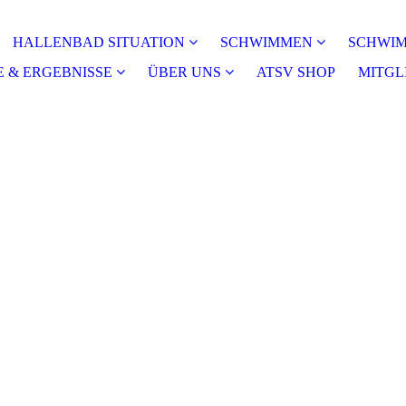
HALLENBAD SITUATION
SCHWIMMEN
SCHWI
 & ERGEBNISSE
ÜBER UNS
ATSV SHOP
MITGL