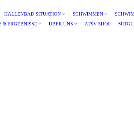
HALLENBAD SITUATION
SCHWIMMEN
SCHWI
 & ERGEBNISSE
ÜBER UNS
ATSV SHOP
MITGL